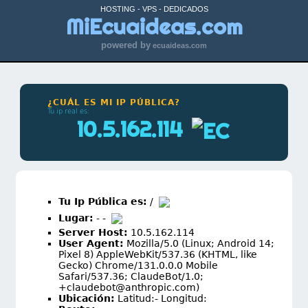
HOSTING - VPS - DEDICADOS
MiEcuaideas.com
powered by
ecuaideas.com
¿CUÁL ES MI IP PÚBLICA?
Tu ip real es:
10.5.162.114
Tu Ip Pública es:
/
Lugar:
- -
Server Host:
10.5.162.114
User Agent:
Mozilla/5.0 (Linux; Android 14;
Pixel 8) AppleWebKit/537.36 (KHTML, like
Gecko) Chrome/131.0.0.0 Mobile
Safari/537.36; ClaudeBot/1.0;
+claudebot@anthropic.com
)
Ubicación:
Latitud:- Longitud: